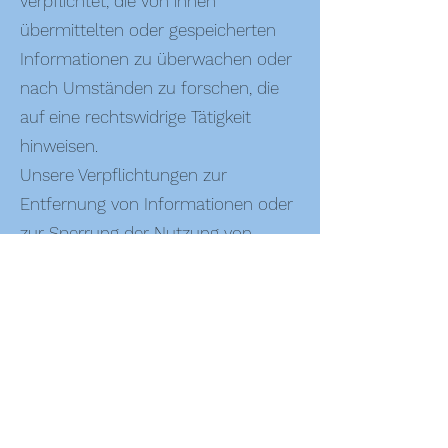
verpflichtet, die von ihnen
übermittelten oder gespeicherten
Informationen zu überwachen oder
nach Umständen zu forschen, die
auf eine rechtswidrige Tätigkeit
hinweisen.
Unsere Verpflichtungen zur
Entfernung von Informationen oder
zur Sperrung der Nutzung von
Informationen nach den
allgemeinen Gesetzen aufgrund von
gerichtlichen oder behördlichen
Anordnungen bleiben auch im Falle
unserer Nichtverantwortlichkeit
davon unberührt.
Sollten Ihnen problematische oder